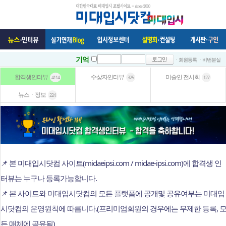
기억
ㆍ회원등록
ㆍ비번분실
합격생인터뷰
수상자인터뷰
미술인 전시회
4114
325
127
뉴스ㆍ정보
224
📌 본 미대입시닷컴 사이트(midaeipsi.com / midae-ipsi.com)에 합격생 인
터뷰는 누구나 등록가능합니다.
📌 본 사이트와 미대입시닷컴의 모든 플랫폼에 공개및 공유여부는 미대입
시닷컴의 운영원칙에 따릅니다.(프리미엄회원의 경우에는 무제한 등록, 
든 매체에 공유됨)