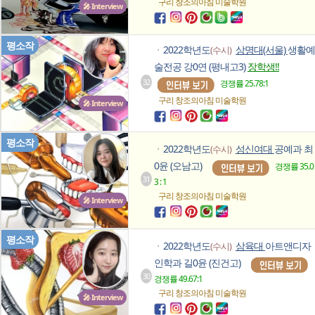
구리 창조의아침
미술학원
🎤 Interview
평소작
2022학년도
상명대(서울)
생활예
(수시)
ㆍ
술전공 강0연 (평내고3)
장학생!!
32
경쟁률 25.78:1
구리 창조의아침
미술학원
🎤 Interview
평소작
2022학년도
성신여대
공예과 최
(수시)
ㆍ
0윤 (오남고)
경쟁률 35.0
31
3 : 1
구리 창조의아침
미술학원
🎤 Interview
평소작
2022학년도
삼육대
아트앤디자
(수시)
ㆍ
인학과 길0윤 (진건고)
30
경쟁률 49.67:1
구리 창조의아침
미술학원
🎤 Interview