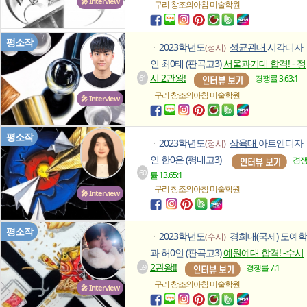
🎤 Interview
구리 창조의아침
미술학원
평소작
2023학년도
성균관대
시각디자
(정시)
ㆍ
인 최0태 (판곡고3)
서울과기대 합격! - 정
시 2관왕!
61
경쟁률 3.63:1
구리 창조의아침
미술학원
🎤 Interview
평소작
2023학년도
삼육대
아트앤디자
(정시)
ㆍ
인 한0은 (평내고3)
경
60
률 13.65:1
구리 창조의아침
미술학원
🎤 Interview
평소작
2023학년도
경희대(국제)
도예학
(수시)
ㆍ
과 허0인 (판곡고3)
예원예대 합격! -수시
2관왕!!
59
경쟁률 7:1
구리 창조의아침
미술학원
🎤 Interview