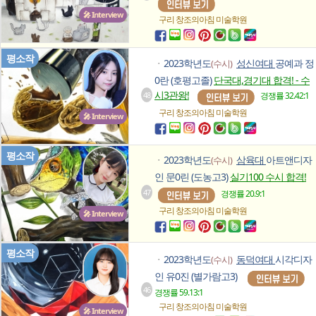
🎤 Interview
구리 창조의아침
미술학원
평소작
2023학년도
성신여대
공예과 정
(수시)
ㆍ
0란 (호평고졸)
단국대,경기대 합격! - 수
시3관왕!
48
경쟁률 32.42:1
구리 창조의아침
미술학원
🎤 Interview
평소작
2023학년도
삼육대
아트앤디자
(수시)
ㆍ
인 문0린 (도농고3)
실기100 수시 합격!
47
경쟁률 20.9:1
구리 창조의아침
미술학원
🎤 Interview
평소작
2023학년도
동덕여대
시각디자
(수시)
ㆍ
인 유0진 (별가람고3)
46
경쟁률 59.13:1
구리 창조의아침
미술학원
🎤 Interview