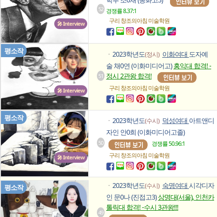
52
경쟁률 8.37:1
구리 창조의아침
미술학원
🎤 Interview
평소작
2023학년도
이화여대
도자예
(정시)
ㆍ
술 채0연 (이화미디어고)
홍익대 합격! -
정시 2관왕 합격!
51
구리 창조의아침
미술학원
🎤 Interview
평소작
2023학년도
덕성여대
아트앤디
(수시)
ㆍ
자인 안0희 (이화미디어고졸)
50
경쟁률 50.96:1
구리 창조의아침
미술학원
🎤 Interview
2023학년도
숙명여대
시각디자
(수시)
ㆍ
평소작
인 문0나 (진접고3)
상명대(서울), 인천카
톨릭대 합격! -수시 3관왕!!!
49