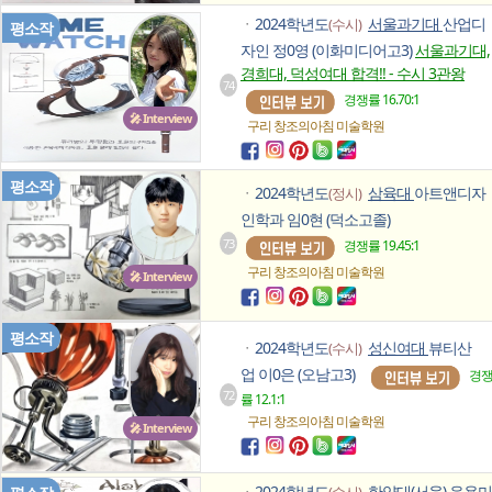
2024학년도
서울과기대
산업디
(수시)
ㆍ
평소작
자인 정0영 (이화미디어고3)
서울과기대,
경희대, 덕성여대 합격!! - 수시 3관왕
74
경쟁률 16.70:1
🎤 Interview
구리 창조의아침
미술학원
평소작
2024학년도
삼육대
아트앤디자
(정시)
ㆍ
인학과 임0현 (덕소고졸)
73
경쟁률 19.45:1
구리 창조의아침
미술학원
🎤 Interview
평소작
2024학년도
성신여대
뷰티산
(수시)
ㆍ
업 이0은 (오남고3)
경
72
률 12.1:1
구리 창조의아침
미술학원
🎤 Interview
2024학년도
한양대(서울)
응용미
(수시)