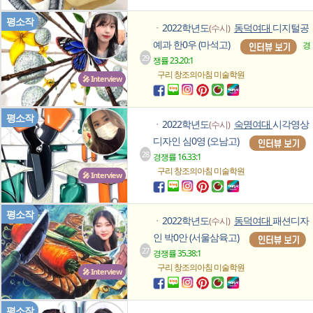
평소작
2022학년도
동덕여대
디지털공
(수시)
ㆍ
예과 한0우 (마석고)
경
29
쟁률 23.20:1
구리 창조의아침
미술학원
🎤 Interview
평소작
2022학년도
숙명여대
시각영상
(수시)
ㆍ
디자인 심0영 (오남고)
28
경쟁률 16.33:1
구리 창조의아침
미술학원
🎤 Interview
평소작
2022학년도
동덕여대
패션디자
(수시)
ㆍ
인 박0안 (서울삼육고)
27
경쟁률 35.38:1
구리 창조의아침
미술학원
🎤 Interview
평소작