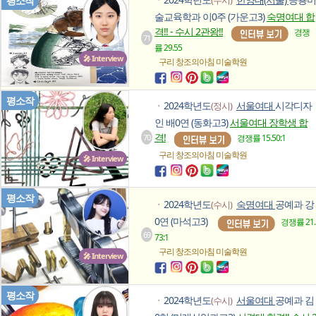
평소작
ㆍ
술교육학과 이0주 (가운고3)
숙명여대 합
격!! - 수시 2관왕!!
경쟁
71
률 29.55
🎤 Interview
구리 창조의아침
미술학원
평소작
2024학년도
서울여대
시각디자
(정시)
ㆍ
인 배0연 (동화고3)
서울여대 장학생 합
격!
70
경쟁률 15.50:1
구리 창조의아침
미술학원
🎤 Interview
평소작
2024학년도
숙명여대
공예과 강
(수시)
ㆍ
0연 (마석고3)
경쟁률 21.
69
73:1
구리 창조의아침
미술학원
🎤 Interview
평소작
2024학년도
서울여대
공예과 김
(수시)
ㆍ