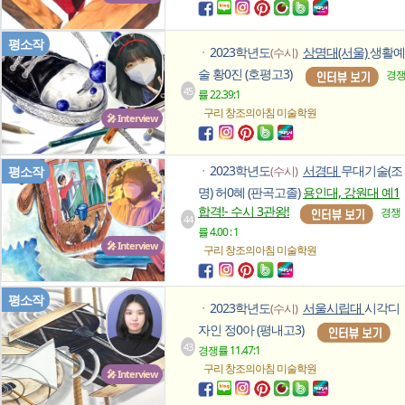
평소작
2023학년도
상명대(서울)
생활예
(수시)
ㆍ
술 황0진 (호평고3)
경
45
률 22.39:1
구리 창조의아침
미술학원
🎤 Interview
2023학년도
서경대
무대기술(조
평소작
(수시)
ㆍ
명) 허0혜 (판곡고졸)
용인대, 강원대 예1
합격!- 수시 3관왕!
경쟁
44
률 4.00 : 1
🎤 Interview
구리 창조의아침
미술학원
평소작
2023학년도
서울시립대
시각디
(수시)
ㆍ
자인 정0아 (평내고3)
43
경쟁률 11.47:1
구리 창조의아침
미술학원
🎤 Interview