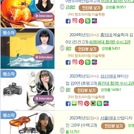
0현 (미래산업과고3)
서경대 합격!! 수시 
관왕!!
68
경쟁률 38.95:1
구리 창조의아침
미술학원
🎤 Interview
평소작
2024학년도
홍익대
예술학과 김
(수시)
ㆍ
0오 (진건고3)
숙명여대 합격!! 수시 2관
왕!!
67
경쟁률 9.45:1
구리 창조의아침
미술학원
🎤 Interview
평소작
2023학년도
성신여대
뷰티산
(수시)
ㆍ
업 김0연 (호평고3)
용인대 합격! 수시 2
왕!
66
경쟁률 14.96:1
구리 창조의아침
미술학원
🎤 Interview
평소작
2023학년도
서울여대
산업디자
(정시)
ㆍ
인 고0우 (수택고3)
경
65
률 12.75:1