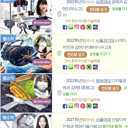
2022학년도
숙명여대
공예과 김
(수시)
ㆍ
0진 (덕소고)
경쟁률 17.1
26
3:1
구리 창조의아침
미술학원
🎤 Interview
평소작
2022학년도
서울과기대
시각디
(수시)
ㆍ
자인과 김0인 (이화미디어고3)
25
경쟁률 17.27 : 1
구리 창조의아침
미술학원
🎤 Interview
평소작
2022학년도
동덕여대
디지털공
(수시)
ㆍ
예과 김0영 (호평고)
경
24
쟁률 23.2:1
구리 창조의아침
미술학원
🎤 Interview
평소작
2021학년도
서울여대
산업디자
(수시)
ㆍ
인학과 정0은 (별가람고)
용인대 합격 - 