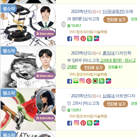
평소작
2023학년도
단국대(죽전)
도예
(정시)
ㆍ
과 원0륜 (심석고3)
경
58
률 10.45:1
구리 창조의아침
미술학원
🎤 Interview
평소작
2023학년도
홍익대
디자인학
(정시)
ㆍ
부 양0우 (덕소고3)
고려대 합격! - 정시 2
관왕!!
57
경쟁률 4:1
구리 창조의아침
미술학원
🎤 Interview
평소작
2023학년도
삼육대
아트앤디자
(정시)
ㆍ
인 고0서 (덕소고3)
경
56
률 13.65:1
구리 창조의아침
미술학원
🎤 Interview
평소작