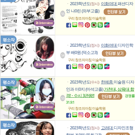
2023학년도
이화여대
패션디자
(정시)
ㆍ
인 나0린 (와부고졸)
55
구리 창조의아침
미술학원
🎤 Interview
평소작
2023학년도
이화여대
디자인학
(정시)
ㆍ
부 배0원 (덕소고3)
54
구리 창조의아침
미술학원
🎤 Interview
2023학년도
한예종
미술원 디자
평소작
(수시)
ㆍ
인과 이0지 (마석고졸)
가천대, 삼육대 합
격! - 수시 3관왕!!
경쟁률
53
31.9:1
🎤 Interview
구리 창조의아침
미술학원
평소작
2023학년도
고려대
디자인조형
(정시)
ㆍ
학부 조0채 (동화고3)