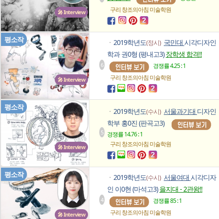
구리 창조의아침
미술학원
🎤 Interview
평소작
2019학년도
국민대
시각디자인
(정시)
ㆍ
학과 권0형 (평내고3)
장학생 합격!!
6
경쟁률 4.25 : 1
구리 창조의아침
미술학원
🎤 Interview
평소작
2019학년도
서울과기대
디자인
(수시)
ㆍ
학부 홍0진 (판곡고3)
5
경쟁률 14.76 : 1
구리 창조의아침
미술학원
🎤 Interview
평소작
2019학년도
서울여대
시각디자
(수시)
ㆍ
인 이0현 (마석고3)
을지대 - 2관왕!!
4
경쟁률 85 : 1
구리 창조의아침
미술학원
🎤 Interview