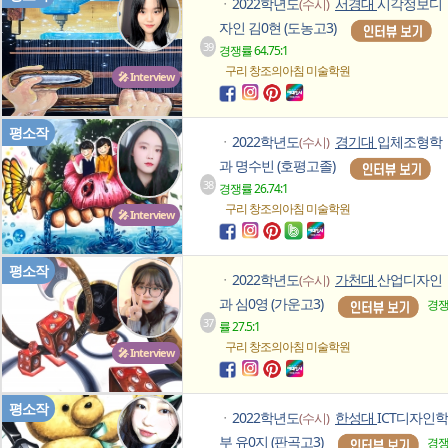
2022학년도
서경대
시각정보디
(수시)
ㆍ
자인 김0현 (도농고3)
39
경쟁률 64.75:1
구리 창조의아침
미술학원
🎤 Interview
평소작
2022학년도
경기대
입체조형학
(수시)
ㆍ
과 명수빈 (호평고졸)
38
경쟁률 26.74:1
구리 창조의아침
미술학원
🎤 Interview
평소작
2022학년도
가천대
산업디자인
(수시)
ㆍ
과 심0영 (가운고3)
경
37
률 27.5:1
구리 창조의아침
미술학원
🎤 Interview
평소작
2022학년도
한성대
ICT디자인학
(수시)
ㆍ
부 유0지 (판곡고3)
경