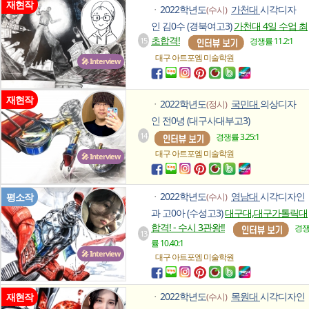
재현작
2022학년도
가천대
시각디자
(수시)
ㆍ
인 김0수 (경북여고3)
가천대 4일 수업 최
초합격!
15
경쟁률 11.2:1
대구 아트포엠
미술학원
🎤 Interview
재현작
2022학년도
국민대
의상디자
(정시)
ㆍ
인 전0녕 (대구사대부고3)
14
경쟁률 3.25:1
대구 아트포엠
미술학원
🎤 Interview
2022학년도
영남대
시각디자인
평소작
(수시)
ㆍ
과 고0아 (수성고3)
대구대,대구가톨릭대
합격! - 수시 3관왕!!
경
13
률 10.40:1
🎤 Interview
대구 아트포엠
미술학원
2022학년도
목원대
시각디자인
재현작
(수시)
ㆍ