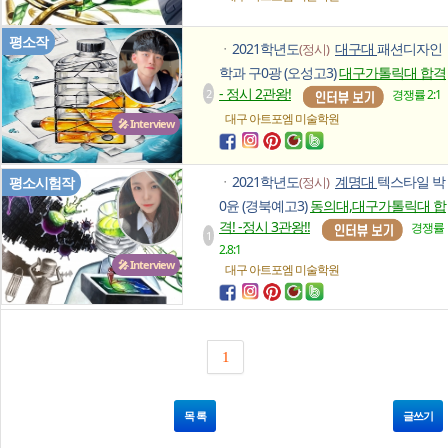
평소작
2021학년도
대구대
패션디자인
(정시)
ㆍ
학과 구0광 (오성고3)
대구가톨릭대 합격
- 정시 2관왕!
2
경쟁률 2:1
대구 아트포엠
미술학원
🎤 Interview
2021학년도
계명대
텍스타일 박
평소시험작
(정시)
ㆍ
0윤 (경북예고3)
동의대,대구가톨릭대 합
격! -정시 3관왕!!
경쟁률
1
2.8:1
🎤 Interview
대구 아트포엠
미술학원
1
목 록
글쓰기