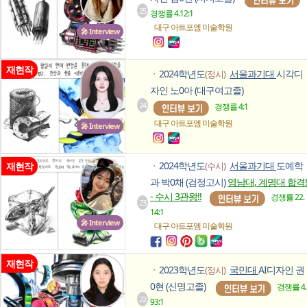
25
경쟁률 4.12:1
대구 아트포엠
미술학원
🎤 Interview
재현작
2024학년도
서울과기대
시각디
(정시)
ㆍ
자인 노0아 (대구여고졸)
24
경쟁률 4:1
대구 아트포엠
미술학원
🎤 Interview
2024학년도
서울과기대
도예학
재현작
(수시)
ㆍ
과 박0채 (검정고시)
영남대, 계명대 합격!
- 수시 3관왕!!
경쟁률 22.
23
14:1
🎤 Interview
대구 아트포엠
미술학원
재현작
2023학년도
국민대
AI디자인 권
(정시)
ㆍ
0현 (신명고졸)
경쟁률 4.
22
93:1