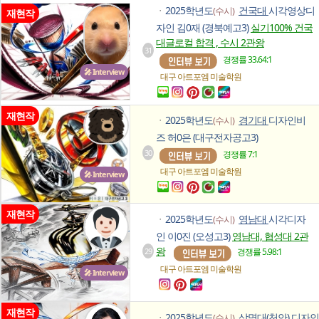
2025학년도
건국대
시각영상디
(수시)
ㆍ
재현작
자인 김0재 (경북예고3)
실기100% 건국
대글로컬 합격 , 수시 2관왕
31
경쟁률 33.64:1
🎤 Interview
대구 아트포엠
미술학원
재현작
2025학년도
경기대
디자인비
(수시)
ㆍ
즈 허0은 (대구전자공고3)
30
경쟁률 7:1
대구 아트포엠
미술학원
🎤 Interview
재현작
2025학년도
영남대
시각디자
(수시)
ㆍ
인 이0진 (오성고3)
영남대, 협성대 2관
왕
29
경쟁률 5.98:1
대구 아트포엠
미술학원
🎤 Interview
재현작
2025학년도
상명대(천안)
디자인
(수시)
ㆍ