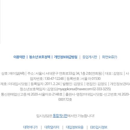
|
|
이용약관 | 청소년 보호정책 | 개인정보취급방침
등업게시판
화면오류(?)
상호 : 에이알(AR) | 주소 : 서울시 서대문구 연희로33길 34, 1층 2호(연희동) | 대표 : 김영도 | 사
업자번호 : 130-47-12248 | 등록번호 : 서울 아 01530
제호 : 미대입시닷컴 | 등록일자 : 2011. 2. 24 | 발행인 : 김영도 | 편집인 : 김영도 | 개인정보관리/
청소년보호책임자 : 김영도(myappkorea@naver.com 02-333-3255)
통신판매업신고증 제 2020-서울마포-2148호 | 출판사 -명칭:미대입시닷컴 -신고번호: 제 2020-
000172호
입시상담은
에서만 가능합니다!
통합게시판
|
|
|
대학어디가
대학알리미
대입정보모음
EBS입시정보