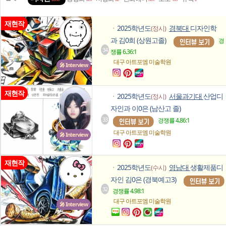
재현작
2025학년도
경북대
디자인학
(정시)
ㆍ
과 김0희 (상원고졸)
경
34
쟁률 6.36:1
대구 아트포엠
미술학원
🎤 Interview
재현작
2025학년도
서울과기대
산업디
(정시)
ㆍ
자인과 이0은 (남산고 졸)
33
경쟁률 4.86:1
대구 아트포엠
미술학원
🎤 Interview
재현작
2025학년도
영남대
생활제품디
(수시)
ㆍ
자인 김0은 (경북예고3)
32
경쟁률 4.98:1
대구 아트포엠
미술학원
🎤 Interview