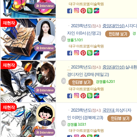
대구 아트포엠
미술학원
🎤 Interview
재현작
2023학년도
중앙대(안성)
시각디
(정시)
ㆍ
자인 이0서 (신명고)
경
21
쟁률 5.10:1
대구 아트포엠
미술학원
🎤 Interview
재현작
2023학년도
중앙대(안성)
실내환
(정시)
ㆍ
경디자인 강0재 (제일고)
20
경쟁률 6.20:1
대구 아트포엠
미술학원
🎤 Interview
재현작
2023학년도
국민대
의상디자
(정시)
ㆍ
인 이0민 (경북예고3)
19
경쟁률 3.03:1
대구 아트포엠
미술학원
🎤 Interview