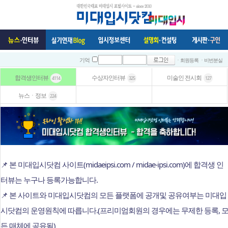
ㆍ회원등록
ㆍ비번분실
기억
합격생인터뷰
수상자인터뷰
미술인 전시회
4114
325
127
뉴스ㆍ정보
224
📌 본 미대입시닷컴 사이트(midaeipsi.com / midae-ipsi.com)에 합격생 인
터뷰는 누구나 등록가능합니다.
📌 본 사이트와 미대입시닷컴의 모든 플랫폼에 공개및 공유여부는 미대입
시닷컴의 운영원칙에 따릅니다.(프리미엄회원의 경우에는 무제한 등록, 
든 매체에 공유됨)