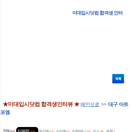
미대입시닷컴 합격생 인터뷰에 응해주셔서 
목록
★미대입시닷컴 합격생인터뷰 ★
메인으로
>>
대구 아트
포엠
전체
디자인
동양화
서양화
만화애니
조소
유학
4114
2838
126
82
320
405
2