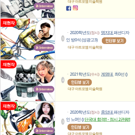
대구 아트포엠
미술학원
🎤 Interview
재현작
2020학년도
명지대
패션디자
(정시)
ㆍ
5
인 방0석 (성광고3)
대구 아트포엠
미술학원
🎤 Interview
재현작
2021학년도
계명대
최0선 ()
(수시)
ㆍ
4
대구 아트포엠
미술학원
🎤 Interview
재현작
2020학년도
중앙대
패션디자
(정시)
ㆍ
인 노0민 ()
단국대 합격!! - 정시 2관왕!!
3
🎤 Interview
대구 아트포엠
미술학원