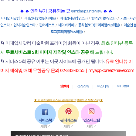
🔥 🔥 인터뷰가 공유되는 곳
🔥 🔥
@midaeipsi.interview
/
/
/
/
미대입시닷컴
미대입시(컨설팅사이트)
미대입시닷컴 인스타
합격인터뷰 인스타
기초디자인
/
/
/
/
/
인스타
입시미술 인스타
핀터레스트
네이버 카페
공식 블로그(프리미엄Plus회원)
미술인 
/
로그(프리미엄Plus회원)
🌀 미대입시닷컴 미술학원 프리미엄 회원이 아닌 경우,
최초 인터뷰 등록
시
무료서비스로 5회 이미지 제작및 인스타 공유
해 드립니다.
🌀 서비스 5회 공유 이후는 이곳 사이트에 공개만 됩니다.
유료 인터뷰 이
미지 제작및 매체 무한공유 문의 02-333-3255 | myappkorea@naver.com
|
|
|
일반형
갤러리형
인스타형
인터뷰만
★ 이 게시물이 포스팅/공유된 링크(클릭하면 새창으로) ★
페이스북
핀터레스트
인스타그램
새창↗
새창↗
새창↗