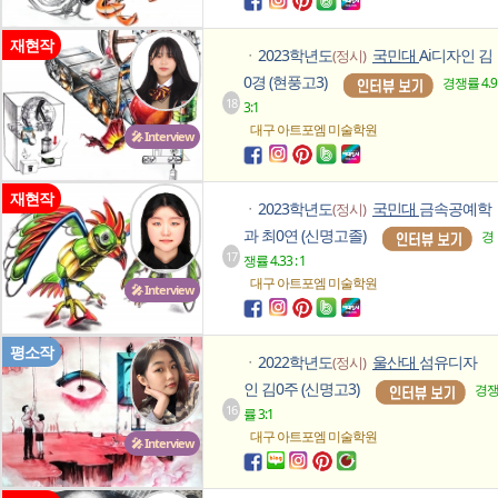
재현작
2023학년도
국민대
Ai디자인 김
(정시)
ㆍ
0경 (현풍고3)
경쟁률 4.9
18
3:1
대구 아트포엠
미술학원
🎤 Interview
재현작
2023학년도
국민대
금속공예학
(정시)
ㆍ
과 최0연 (신명고졸)
경
17
쟁률 4.33 : 1
대구 아트포엠
미술학원
🎤 Interview
평소작
2022학년도
울산대
섬유디자
(정시)
ㆍ
인 김0주 (신명고3)
경
16
률 3:1
대구 아트포엠
미술학원
🎤 Interview