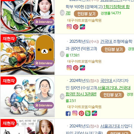
학부 박0현 (경북예고)
1학기장학생 합
격!
28
경쟁률 14.77:1
대구 아트포엠
미술학원
🎤 Interview
재현작
2025학년도
건국대
조형예술학
(수시)
ㆍ
과 권0연 (덕원고3)
경
27
률 17.59:1
대구 아트포엠
미술학원
🎤 Interview
2024학년도
국민대
시각디자
재현작
(정시)
ㆍ
인 장0연 (수성고3)
서울과기대, 건국대
합격!! 정시 3관왕!!
경쟁
26
률 2.5:1
🎤 Interview
대구 아트포엠
미술학원
재현작
2024학년도
서울과기대
산업디
(정시)
ㆍ
자인 김0선 (시지고졸)