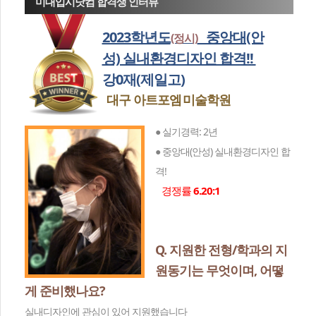
미대입시닷컴 합격생 인터뷰
2023학년도
중앙대(안
(정시)
성) 실내환경디자인 합격!!
강0재(제일고)
대구 아트포엠
미술학원
● 실기경력: 2년
● 중앙대(안성) 실내환경디자인 합
격!
경쟁률
6.20:1
Q. 지원한 전형/학과의 지
원동기는 무엇이며, 어떻
게 준비했나요?
실내디자인에 관심이 있어 지원했습니다