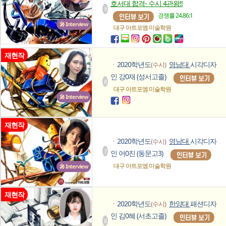
호서대 합격- 수시 4관왕!!
9
경쟁률 24.86:1
🎤 Interview
대구 아트포엠
미술학원
재현작
2020학년도
영남대
시각디자
(수시)
ㆍ
인 강0재 (성서고졸)
8
대구 아트포엠
미술학원
🎤 Interview
재현작
2020학년도
영남대
시각디자
(수시)
ㆍ
7
인 어0진 (동문고3)
대구 아트포엠
미술학원
🎤 Interview
재현작
2020학년도
한양대
패션디자
(수시)
ㆍ
인 김0혜 (서초고졸)
6