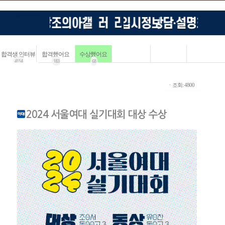
합격생 인터뷰
합격했어요
수상했어요
4114
183
68
ㆍ조회: 4800
2024 서울여대 실기대회 대상 수상