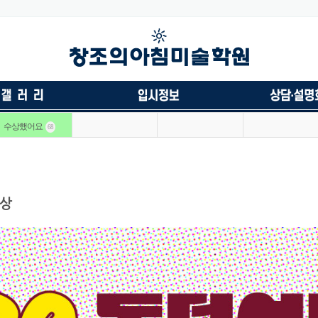
수상했어요
68
수상