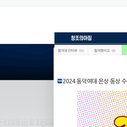
합격생 인터뷰
합격했어요
4114
183
2024 동덕여대 은상 동상 