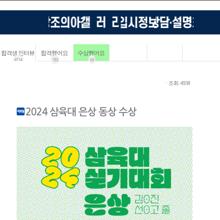
합격생 인터뷰
합격했어요
수상했어요
4114
183
68
ㆍ조회: 4938
2024 삼육대 은상 동상 수상