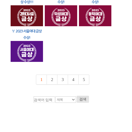
상 수상!!!
수상!
수상!
🏅
2023 서울여대 금상
수상!
1
2
3
4
5
검색