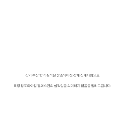
상기 수상.합격 실적은 창조의아침 전체 집계사항으로
특정 창조의아침 캠퍼스만의 실적임을 의미하지 않음을 알려드립니다.