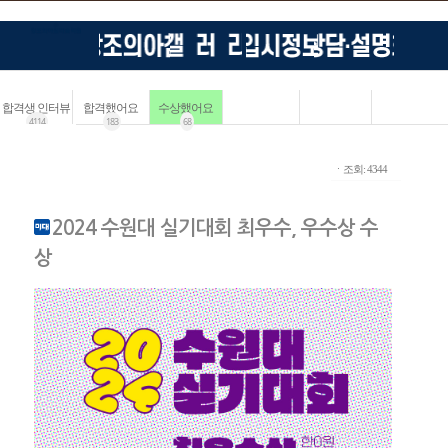
합격생 인터뷰
합격했어요
수상했어요
4114
183
68
ㆍ조회: 4344
2024 수원대 실기대회 최우수, 우수상 수
상