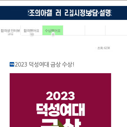
합격생 인터뷰
합격했어요
수상했어요
4114
183
68
ㆍ조회: 6238
2023 덕성여대 금상 수상!