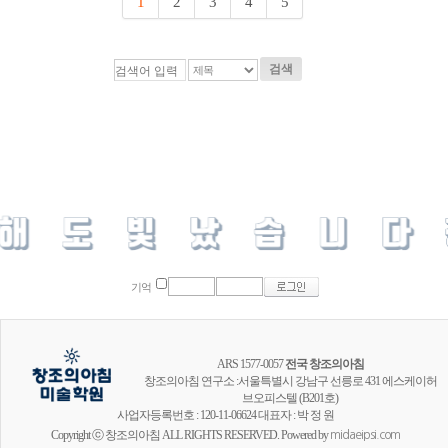
1
2
3
4
5
검색
기억
ARS 1577-0057
전국 창조의아침
창조의아침 연구소 :서울특별시 강남구 선릉로 431 에스케이허
브오피스텔 (B201호)
사업자등록번호 : 120-11-06624 대표자 : 박 정 원
Copyright ⓒ 창조의아침 ALL RIGHTS RESERVED. Powered by
midaeipsi.com