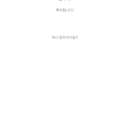
축하합니다.!
역시 창조의아침 !!