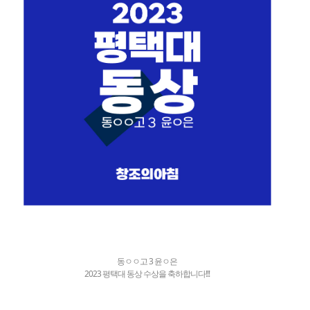
동ㅇㅇ고 3 윤ㅇ은
2023 평택대 동상 수상을 축하합니다!!!