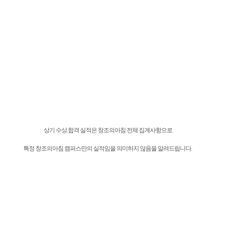
상기 수상.합격 실적은 창조의아침 전체 집계사항으로
특정 창조의아침 캠퍼스만의 실적임을 의미하지 않음을 알려드립니다.