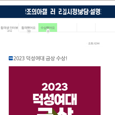
합격생 인터뷰
합격했어요
수상했어요
4114
183
68
ㆍ조회: 6244
2023 덕성여대 금상 수상!