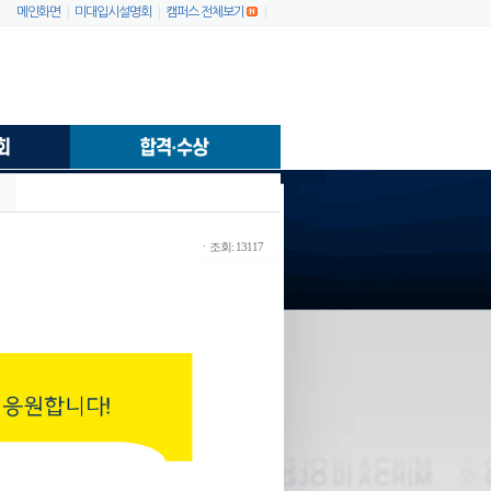
|
|
|
메인화면
미대입시설명회
캠퍼스 전체보기
ㆍ조회: 13117