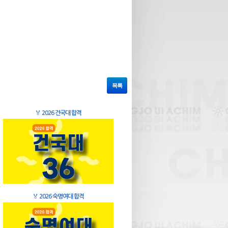
목록
🏅
2026 건국대 합격
🏅
2026 숙명여대 합격