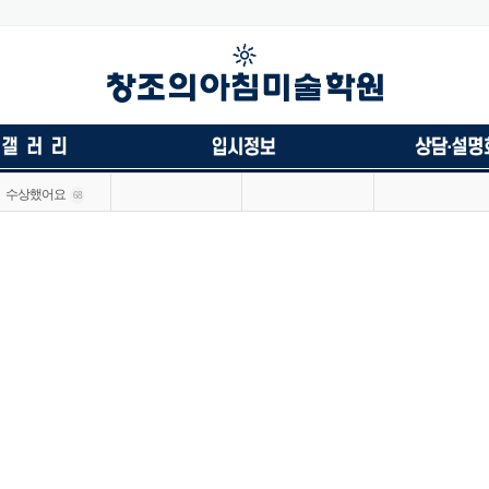
수상했어요
68