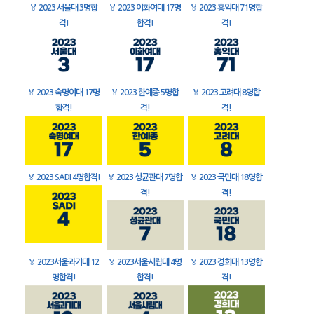
🏅
2023 서울대 3명합
🏅
2023 이화여대 17명
🏅
2023 홍익대 71명합
격!
합격!
격!
🏅
2023 숙명여대 17명
🏅
2023 한예종 5명합
🏅
2023 고려대 8명합
합격!
격!
격!
🏅
2023 SADI 4명합격!
🏅
2023 성균관대 7명합
🏅
2023 국민대 18명합
격!
격!
🏅
2023서울과기대 12
🏅
2023서울시립대 4명
🏅
2023 경희대 13명합
명합격!
합격!
격!