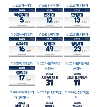
🏅
2025 덕성여대
🏅
2025 인하대 합격
🏅
2025 한양대 합격
🏅
2025 삼육대 합격
🏅
2025 상명대 합격
🏅
2025 청강대 합격
🏅
2025 경희대 합격
🏅
2024 서울과기대 31
🏅
2024 서울대 한예종
명합격!!
11명합격!!
🏅
2024 이화여대 고려
🏅
2024 홍익대 71명합
🏅
2024 건국대 39명합
대 13명합격!!
격!!
격!!