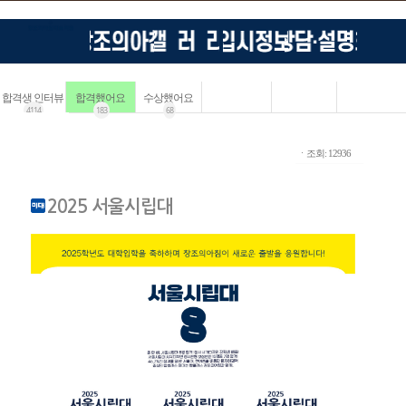
합격생 인터뷰
합격했어요
수상했어요
4114
183
68
ㆍ조회: 12936
2025 서울시립대