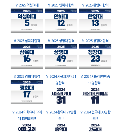
🏅
2025 덕성여대
🏅
2025 인하대 합격
🏅
2025 한양대 합격
🏅
2025 삼육대 합격
🏅
2025 상명대 합격
🏅
2025 청강대 합격
🏅
2025 경희대 합격
🏅
2024 서울과기대 31
🏅
2024 서울대 한예종
명합격!!
11명합격!!
🏅
2024 이화여대 고려
🏅
2024 홍익대 71명합
🏅
2024 건국대 39명합
대 13명합격!!
격!!
격!!