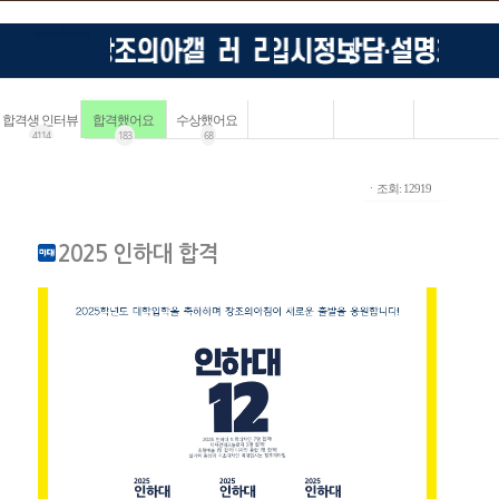
합격생 인터뷰
합격했어요
수상했어요
4114
183
68
ㆍ조회: 12919
2025 인하대 합격