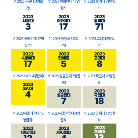
🏅
2023 서울대 3명합
🏅
2023 이화여대 17명
🏅
2023 홍익대 71명합
격!
합격!
격!
🏅
2023 숙명여대 17명
🏅
2023 한예종 5명합
🏅
2023 고려대 8명합
합격!
격!
격!
🏅
2023 SADI 4명합격!
🏅
2023 성균관대 7명합
🏅
2023 국민대 18명합
격!
격!
🏅
2023서울과기대 12
🏅
2023서울시립대 4명
🏅
2023 경희대 13명합
명합격!
합격!
격!