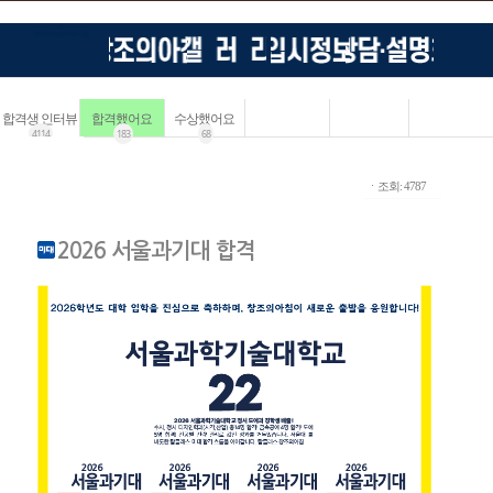
합격생 인터뷰
합격했어요
수상했어요
4114
183
68
ㆍ조회: 4787
2026 서울과기대 합격