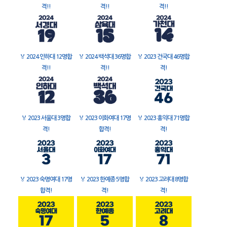
격!!
격!!
격!!
🏅
2024 인하대 12명합
🏅
2024 백석대 36명합
🏅
2023 건국대 46명합
격!!
격!!
격!
🏅
2023 서울대 3명합
🏅
2023 이화여대 17명
🏅
2023 홍익대 71명합
격!
합격!
격!
🏅
2023 숙명여대 17명
🏅
2023 한예종 5명합
🏅
2023 고려대 8명합
합격!
격!
격!