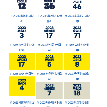
🏅
2023 서울대 3명합
🏅
2023 이화여대 17명
🏅
2023 홍익대 71명합
격!
합격!
격!
🏅
2023 숙명여대 17명
🏅
2023 한예종 5명합
🏅
2023 고려대 8명합
합격!
격!
격!
🏅
2023 SADI 4명합격!
🏅
2023 성균관대 7명합
🏅
2023 국민대 18명합
격!
격!
🏅
2023서울과기대 12
🏅
2023서울시립대 4명
🏅
2023 경희대 13명합