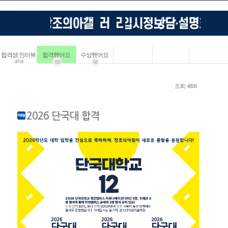
합격생 인터뷰
합격했어요
수상했어요
4114
183
68
ㆍ조회: 4806
2026 단국대 합격