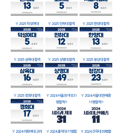
🏅
2025 덕성여대
🏅
2025 인하대 합격
🏅
2025 한양대 합격
🏅
2025 삼육대 합격
🏅
2025 상명대 합격
🏅
2025 청강대 합격
🏅
2025 경희대 합격
🏅
2024 서울과기대 31
🏅
2024 서울대 한예종
명합격!!
11명합격!!
🏅
2024 이화여대 고려
🏅
2024 홍익대 71명합
🏅
2024 건국대 39명합