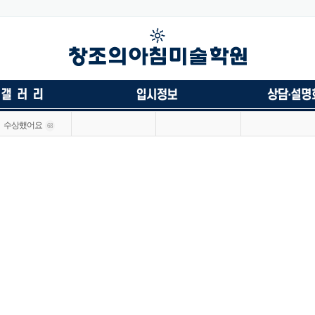
수상했어요
68