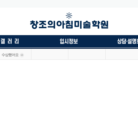
수상했어요
68