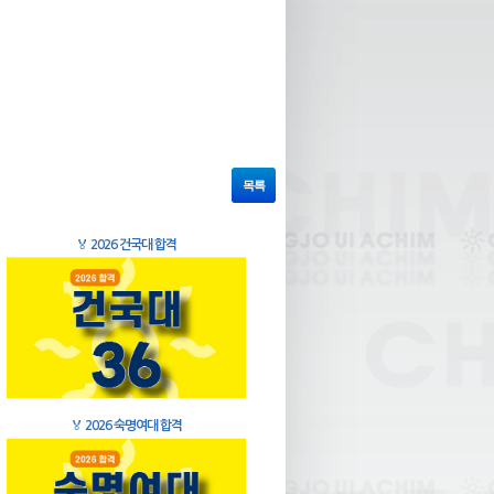
목록
🏅
2026 건국대 합격
🏅
2026 숙명여대 합격