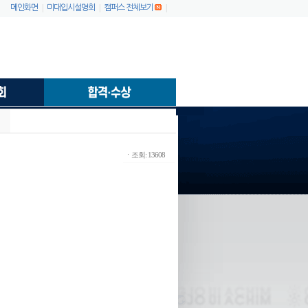
|
|
|
메인화면
미대입시설명회
캠퍼스 전체보기
ㆍ조회: 13608