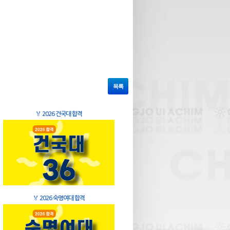
목록
🏅
2026 건국대 합격
🏅
2026 숙명여대 합격