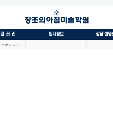
수상했어요
68