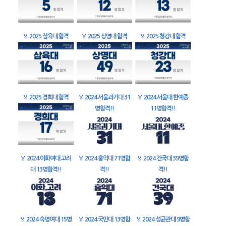
🏅
2025 삼육대 합격
🏅
2025 상명대 합격
🏅
2025 청강대 합격
🏅
2025 경희대 합격
🏅
2024 서울과기대 31
🏅
2024 서울대 한예종
명합격!!
11명합격!!
🏅
2024 이화여대 고려
🏅
2024 홍익대 71명합
🏅
2024 건국대 39명합
대 13명합격!!
격!!
격!!
🏅
2024 숙명여대 15명
🏅
2024 국민대 13명합
🏅
2024 성균관대 9명합