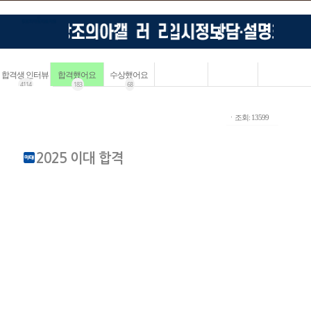
합격생 인터뷰
합격했어요
수상했어요
4114
183
68
ㆍ조회: 13599
2025 이대 합격