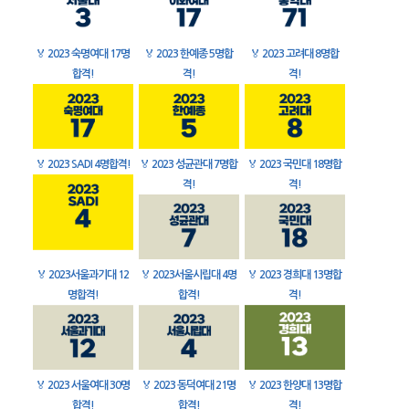
🏅
2023 숙명여대 17명
🏅
2023 한예종 5명합
🏅
2023 고려대 8명합
합격!
격!
격!
🏅
2023 SADI 4명합격!
🏅
2023 성균관대 7명합
🏅
2023 국민대 18명합
격!
격!
🏅
2023서울과기대 12
🏅
2023서울시립대 4명
🏅
2023 경희대 13명합
명합격!
합격!
격!
🏅
2023 서울여대 30명
🏅
2023 동덕여대 21명
🏅
2023 한양대 13명합
합격!
합격!
격!