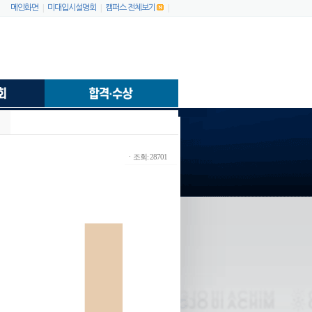
|
|
|
메인화면
미대입시설명회
캠퍼스 전체보기
ㆍ조회: 28701