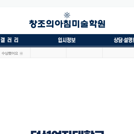
수상했어요
68