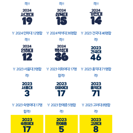
격!!
격!!
격!!
🏅
2024 인하대 12명합
🏅
2024 백석대 36명합
🏅
2023 건국대 46명합
격!!
격!!
격!
🏅
2023 서울대 3명합
🏅
2023 이화여대 17명
🏅
2023 홍익대 71명합
격!
합격!
격!
🏅
2023 숙명여대 17명
🏅
2023 한예종 5명합
🏅
2023 고려대 8명합
합격!
격!
격!