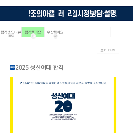
합격생 인터뷰
합격했어요
수상했어요
4114
183
68
ㆍ조회: 13509
2025 성신여대 합격