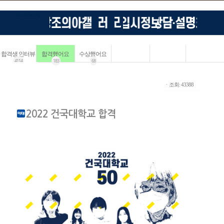
합격생 인터뷰
합격했어요
수상했어요
4114
183
68
ㆍ조회: 43388
2022 건국대학교 합격