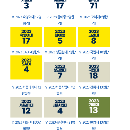
🏅
2023 숙명여대 17명
🏅
2023 한예종 5명합
🏅
2023 고려대 8명합
합격!
격!
격!
🏅
2023 SADI 4명합격!
🏅
2023 성균관대 7명합
🏅
2023 국민대 18명합
격!
격!
🏅
2023서울과기대 12
🏅
2023서울시립대 4명
🏅
2023 경희대 13명합
명합격!
합격!
격!
🏅
2023 서울여대 30명
🏅
2023 동덕여대 21명
🏅
2023 한양대 13명합
합격!
합격!
격!