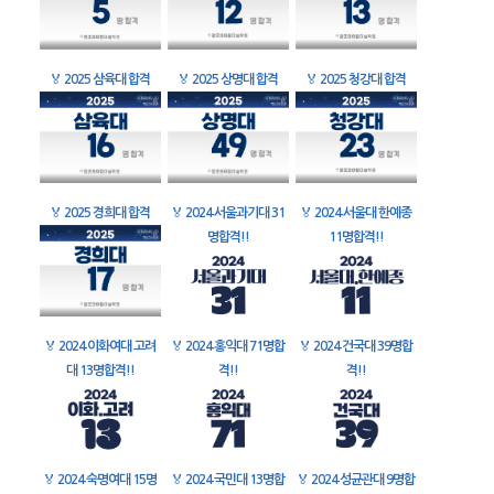
🏅
2025 삼육대 합격
🏅
2025 상명대 합격
🏅
2025 청강대 합격
🏅
2025 경희대 합격
🏅
2024 서울과기대 31
🏅
2024 서울대 한예종
명합격!!
11명합격!!
🏅
2024 이화여대 고려
🏅
2024 홍익대 71명합
🏅
2024 건국대 39명합
대 13명합격!!
격!!
격!!
🏅
2024 숙명여대 15명
🏅
2024 국민대 13명합
🏅
2024 성균관대 9명합