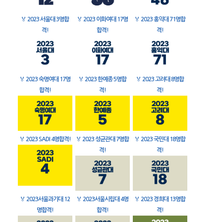
🏅
2023 서울대 3명합
🏅
2023 이화여대 17명
🏅
2023 홍익대 71명합
격!
합격!
격!
🏅
2023 숙명여대 17명
🏅
2023 한예종 5명합
🏅
2023 고려대 8명합
합격!
격!
격!
🏅
2023 SADI 4명합격!
🏅
2023 성균관대 7명합
🏅
2023 국민대 18명합
격!
격!
🏅
2023서울과기대 12
🏅
2023서울시립대 4명
🏅
2023 경희대 13명합
명합격!
합격!
격!