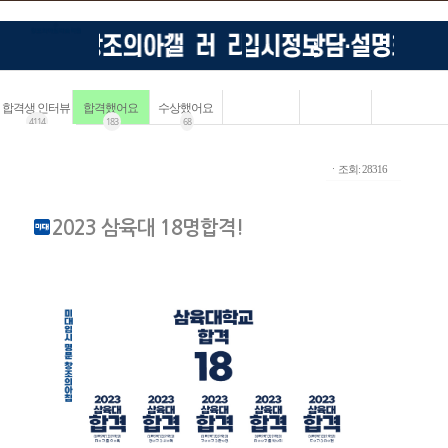
합격생 인터뷰
합격했어요
수상했어요
4114
183
68
ㆍ조회: 28316
2023 삼육대 18명합격!