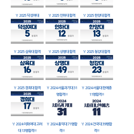
🏅
2025 덕성여대
🏅
2025 인하대 합격
🏅
2025 한양대 합격
🏅
2025 삼육대 합격
🏅
2025 상명대 합격
🏅
2025 청강대 합격
🏅
2025 경희대 합격
🏅
2024 서울과기대 31
🏅
2024 서울대 한예종
명합격!!
11명합격!!
🏅
2024 이화여대 고려
🏅
2024 홍익대 71명합
🏅
2024 건국대 39명합
대 13명합격!!
격!!
격!!