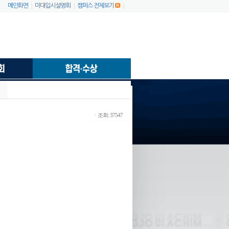
|
|
|
메인화면
미대입시설명회
캠퍼스 전체보기
ㆍ조회: 37547