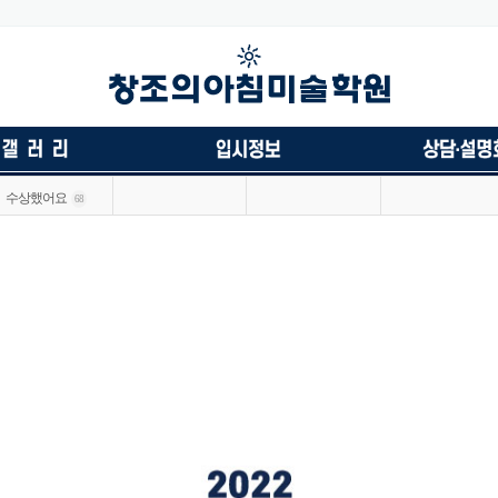
수상했어요
68