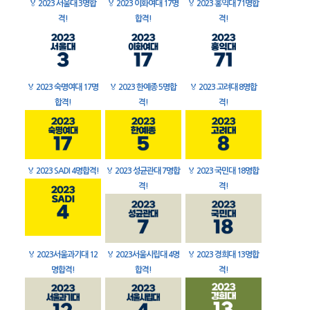
🏅
2023 서울대 3명합
🏅
2023 이화여대 17명
🏅
2023 홍익대 71명합
격!
합격!
격!
🏅
2023 숙명여대 17명
🏅
2023 한예종 5명합
🏅
2023 고려대 8명합
합격!
격!
격!
🏅
2023 SADI 4명합격!
🏅
2023 성균관대 7명합
🏅
2023 국민대 18명합
격!
격!
🏅
2023서울과기대 12
🏅
2023서울시립대 4명
🏅
2023 경희대 13명합
명합격!
합격!
격!