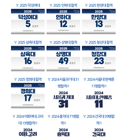
🏅
2025 덕성여대
🏅
2025 인하대 합격
🏅
2025 한양대 합격
🏅
2025 삼육대 합격
🏅
2025 상명대 합격
🏅
2025 청강대 합격
🏅
2025 경희대 합격
🏅
2024 서울과기대 31
🏅
2024 서울대 한예종
명합격!!
11명합격!!
🏅
2024 이화여대 고려
🏅
2024 홍익대 71명합
🏅
2024 건국대 39명합
대 13명합격!!
격!!
격!!