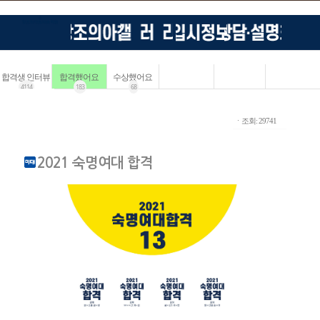
합격생 인터뷰
합격했어요
수상했어요
4114
183
68
ㆍ조회: 29741
2021 숙명여대 합격