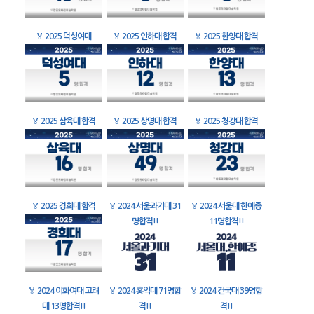
🏅
2025 덕성여대
🏅
2025 인하대 합격
🏅
2025 한양대 합격
🏅
2025 삼육대 합격
🏅
2025 상명대 합격
🏅
2025 청강대 합격
🏅
2025 경희대 합격
🏅
2024 서울과기대 31
🏅
2024 서울대 한예종
명합격!!
11명합격!!
🏅
2024 이화여대 고려
🏅
2024 홍익대 71명합
🏅
2024 건국대 39명합
대 13명합격!!
격!!
격!!