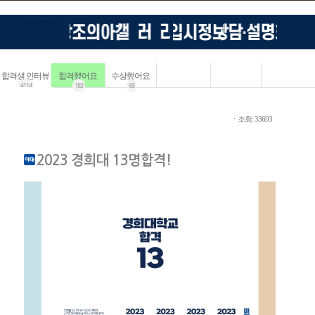
합격생 인터뷰
합격했어요
수상했어요
4114
183
68
ㆍ조회: 33693
2023 경희대 13명합격!