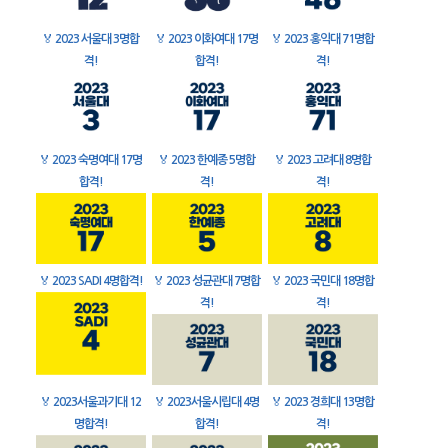
🏅
2023 서울대 3명합
🏅
2023 이화여대 17명
🏅
2023 홍익대 71명합
격!
합격!
격!
🏅
2023 숙명여대 17명
🏅
2023 한예종 5명합
🏅
2023 고려대 8명합
합격!
격!
격!
🏅
2023 SADI 4명합격!
🏅
2023 성균관대 7명합
🏅
2023 국민대 18명합
격!
격!
🏅
2023서울과기대 12
🏅
2023서울시립대 4명
🏅
2023 경희대 13명합
명합격!
합격!
격!