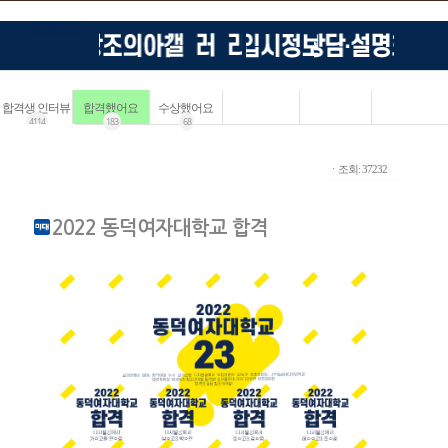
합격생 인터뷰
합격했어요
수상했어요
4114
183
68
ㆍ조회: 37232
2022 동덕여자대학교 합격