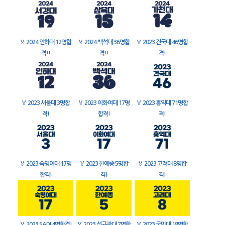
🏅
2024 인하대 12명합
🏅
2024 백석대 36명합
🏅
2023 건국대 46명합
격!!
격!!
격!
🏅
2023 서울대 3명합
🏅
2023 이화여대 17명
🏅
2023 홍익대 71명합
격!
합격!
격!
🏅
2023 숙명여대 17명
🏅
2023 한예종 5명합
🏅
2023 고려대 8명합
합격!
격!
격!
🏅
2023 SADI 4명합격!
🏅
2023 성균관대 7명합
🏅
2023 국민대 18명합