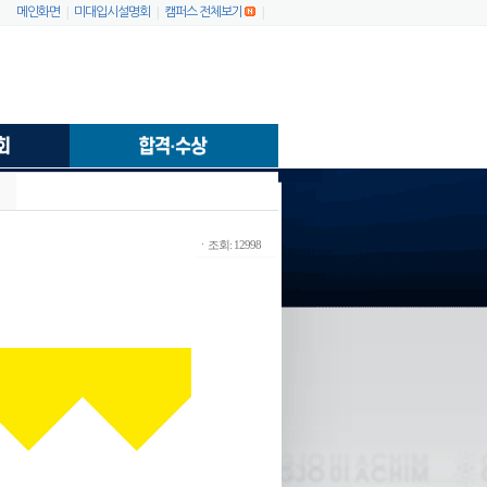
|
|
|
메인화면
미대입시설명회
캠퍼스 전체보기
ㆍ조회: 12998