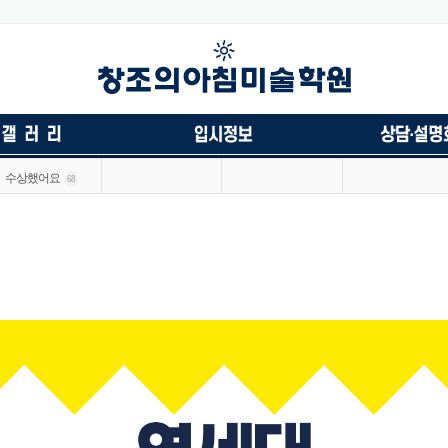
수상했어요
68