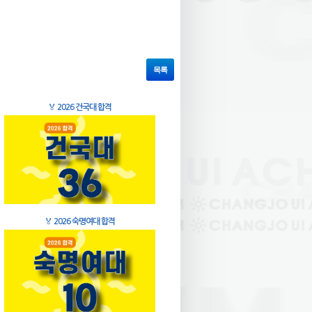
목록
🏅
2026 건국대 합격
🏅
2026 숙명여대 합격