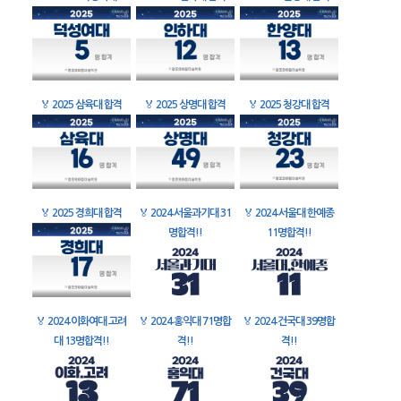
🏅
2025 삼육대 합격
🏅
2025 상명대 합격
🏅
2025 청강대 합격
🏅
2025 경희대 합격
🏅
2024 서울과기대 31
🏅
2024 서울대 한예종
명합격!!
11명합격!!
🏅
2024 이화여대 고려
🏅
2024 홍익대 71명합
🏅
2024 건국대 39명합
대 13명합격!!
격!!
격!!