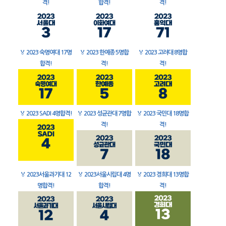
격!
합격!
격!
🏅
2023 숙명여대 17명
🏅
2023 한예종 5명합
🏅
2023 고려대 8명합
합격!
격!
격!
🏅
2023 SADI 4명합격!
🏅
2023 성균관대 7명합
🏅
2023 국민대 18명합
격!
격!
🏅
2023서울과기대 12
🏅
2023서울시립대 4명
🏅
2023 경희대 13명합
명합격!
합격!
격!