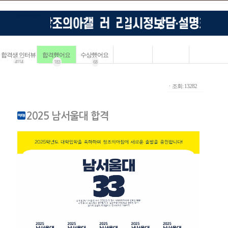
합격생 인터뷰
합격했어요
수상했어요
4114
183
68
ㆍ조회: 13282
2025 남서울대 합격