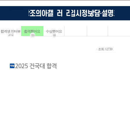
합격생 인터뷰
합격했어요
수상했어요
4114
183
68
ㆍ조회: 12739
2025 건국대 합격