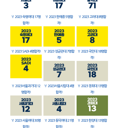
🏅
2023 숙명여대 17명
🏅
2023 한예종 5명합
🏅
2023 고려대 8명합
합격!
격!
격!
🏅
2023 SADI 4명합격!
🏅
2023 성균관대 7명합
🏅
2023 국민대 18명합
격!
격!
🏅
2023서울과기대 12
🏅
2023서울시립대 4명
🏅
2023 경희대 13명합
명합격!
합격!
격!
🏅
2023 서울여대 30명
🏅
2023 동덕여대 21명
🏅
2023 한양대 13명합
합격!
합격!
격!