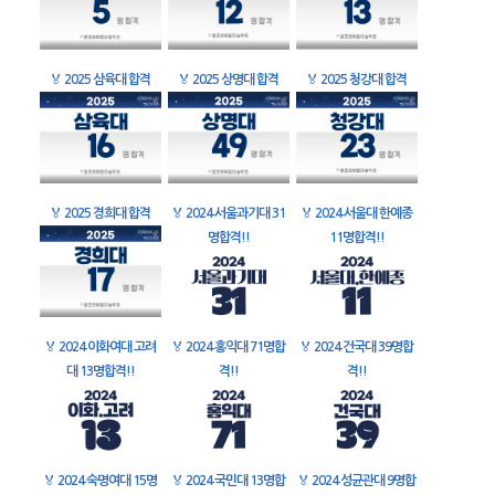
🏅
2025 삼육대 합격
🏅
2025 상명대 합격
🏅
2025 청강대 합격
🏅
2025 경희대 합격
🏅
2024 서울과기대 31
🏅
2024 서울대 한예종
명합격!!
11명합격!!
🏅
2024 이화여대 고려
🏅
2024 홍익대 71명합
🏅
2024 건국대 39명합
대 13명합격!!
격!!
격!!
🏅
2024 숙명여대 15명
🏅
2024 국민대 13명합
🏅
2024 성균관대 9명합