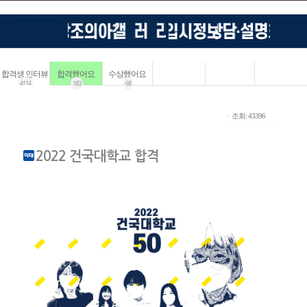
합격생 인터뷰
합격했어요
수상했어요
4114
183
68
ㆍ조회: 43396
2022 건국대학교 합격