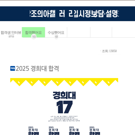
합격생 인터뷰
합격했어요
수상했어요
4114
183
68
ㆍ조회: 13050
2025 경희대 합격