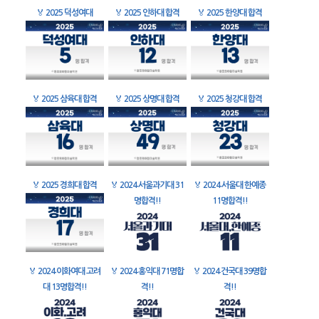
🏅
2025 덕성여대
🏅
2025 인하대 합격
🏅
2025 한양대 합격
🏅
2025 삼육대 합격
🏅
2025 상명대 합격
🏅
2025 청강대 합격
🏅
2025 경희대 합격
🏅
2024 서울과기대 31
🏅
2024 서울대 한예종
명합격!!
11명합격!!
🏅
2024 이화여대 고려
🏅
2024 홍익대 71명합
🏅
2024 건국대 39명합
대 13명합격!!
격!!
격!!