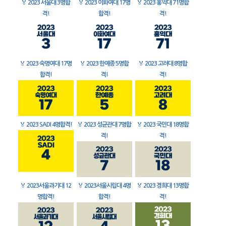
🏅
2023 서울대 3명합
🏅
2023 이화여대 17명
🏅
2023 홍익대 71명합
격!
합격!
격!
🏅
2023 숙명여대 17명
🏅
2023 한예종 5명합
🏅
2023 고려대 8명합
합격!
격!
격!
🏅
2023 SADI 4명합격!
🏅
2023 성균관대 7명합
🏅
2023 국민대 18명합
격!
격!
🏅
2023서울과기대 12
🏅
2023서울시립대 4명
🏅
2023 경희대 13명합
명합격!
합격!
격!