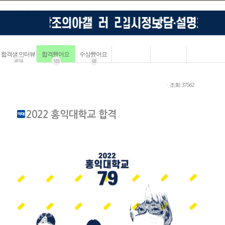
합격생 인터뷰
합격했어요
수상했어요
4114
183
68
ㆍ조회: 37562
2022 홍익대학교 합격