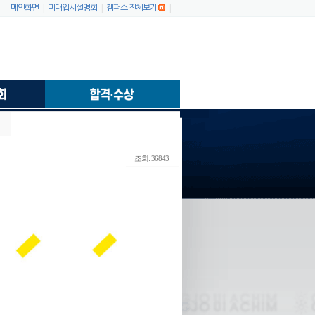
|
|
|
메인화면
미대입시설명회
캠퍼스 전체보기
ㆍ조회: 36843