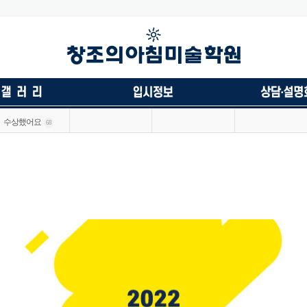
수상했어요
68