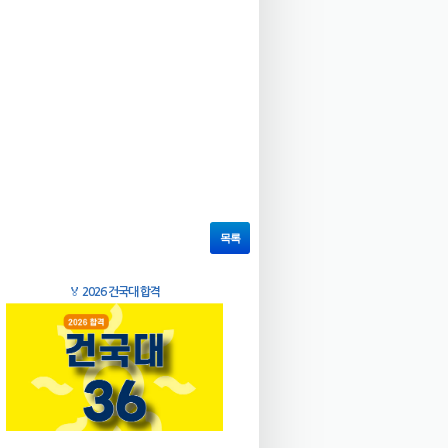
목록
🏅
2026 건국대 합격