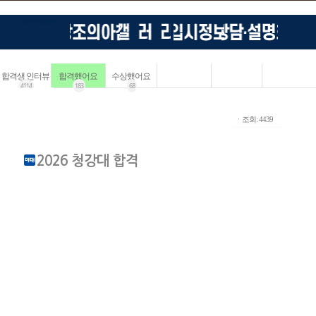
합격생 인터뷰
합격했어요
수상했어요
4114
183
68
ㆍ조회: 4439
2026 청강대 합격