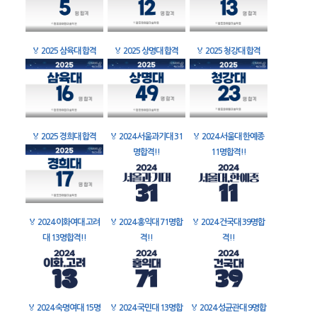
🏅
2025 삼육대 합격
🏅
2025 상명대 합격
🏅
2025 청강대 합격
🏅
2025 경희대 합격
🏅
2024 서울과기대 31
🏅
2024 서울대 한예종
명합격!!
11명합격!!
🏅
2024 이화여대 고려
🏅
2024 홍익대 71명합
🏅
2024 건국대 39명합
대 13명합격!!
격!!
격!!
🏅
2024 숙명여대 15명
🏅
2024 국민대 13명합
🏅
2024 성균관대 9명합