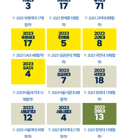
🏅
2023 숙명여대 17명
🏅
2023 한예종 5명합
🏅
2023 고려대 8명합
합격!
격!
격!
🏅
2023 SADI 4명합격!
🏅
2023 성균관대 7명합
🏅
2023 국민대 18명합
격!
격!
🏅
2023서울과기대 12
🏅
2023서울시립대 4명
🏅
2023 경희대 13명합
명합격!
합격!
격!
🏅
2023 서울여대 30명
🏅
2023 동덕여대 21명
🏅
2023 한양대 13명합
합격!
합격!
격!