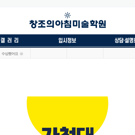
수상했어요
68