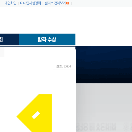
|
|
|
메인화면
미대입시설명회
캠퍼스 전체보기
ㆍ조회: 13684