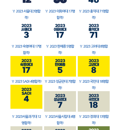
🏅
2023 서울대 3명합
🏅
2023 이화여대 17명
🏅
2023 홍익대 71명합
격!
합격!
격!
🏅
2023 숙명여대 17명
🏅
2023 한예종 5명합
🏅
2023 고려대 8명합
합격!
격!
격!
🏅
2023 SADI 4명합격!
🏅
2023 성균관대 7명합
🏅
2023 국민대 18명합
격!
격!
🏅
2023서울과기대 12
🏅
2023서울시립대 4명
🏅
2023 경희대 13명합
명합격!
합격!
격!