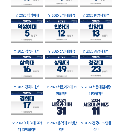
🏅
2025 덕성여대
🏅
2025 인하대 합격
🏅
2025 한양대 합격
🏅
2025 삼육대 합격
🏅
2025 상명대 합격
🏅
2025 청강대 합격
🏅
2025 경희대 합격
🏅
2024 서울과기대 31
🏅
2024 서울대 한예종
명합격!!
11명합격!!
🏅
2024 이화여대 고려
🏅
2024 홍익대 71명합
🏅
2024 건국대 39명합
대 13명합격!!
격!!
격!!