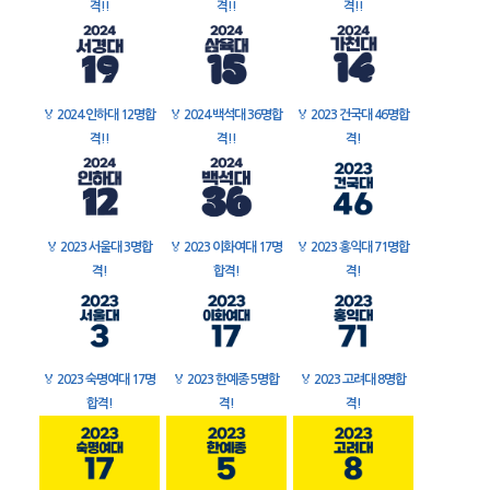
격!!
격!!
격!!
🏅
2024 인하대 12명합
🏅
2024 백석대 36명합
🏅
2023 건국대 46명합
격!!
격!!
격!
🏅
2023 서울대 3명합
🏅
2023 이화여대 17명
🏅
2023 홍익대 71명합
격!
합격!
격!
🏅
2023 숙명여대 17명
🏅
2023 한예종 5명합
🏅
2023 고려대 8명합
합격!
격!
격!