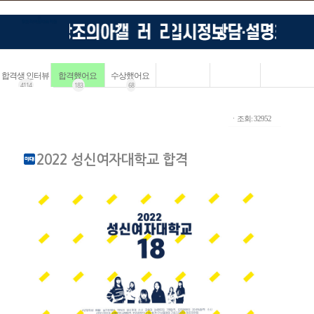
합격생 인터뷰
합격했어요
수상했어요
4114
183
68
ㆍ조회: 32952
2022 성신여자대학교 합격