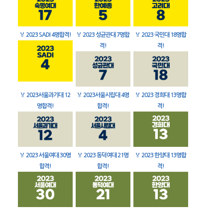
🏅
2023 SADI 4명합격!
🏅
2023 성균관대 7명합
🏅
2023 국민대 18명합
격!
격!
🏅
2023서울과기대 12
🏅
2023서울시립대 4명
🏅
2023 경희대 13명합
명합격!
합격!
격!
🏅
2023 서울여대 30명
🏅
2023 동덕여대 21명
🏅
2023 한양대 13명합
합격!
합격!
격!