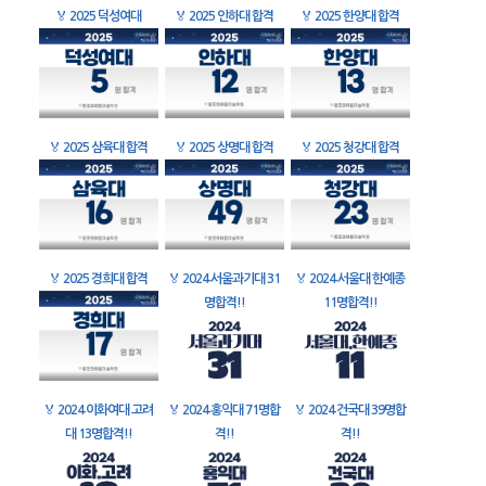
🏅
2025 덕성여대
🏅
2025 인하대 합격
🏅
2025 한양대 합격
🏅
2025 삼육대 합격
🏅
2025 상명대 합격
🏅
2025 청강대 합격
🏅
2025 경희대 합격
🏅
2024 서울과기대 31
🏅
2024 서울대 한예종
명합격!!
11명합격!!
🏅
2024 이화여대 고려
🏅
2024 홍익대 71명합
🏅
2024 건국대 39명합
대 13명합격!!
격!!
격!!