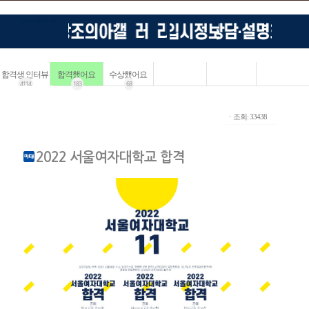
합격생 인터뷰
합격했어요
수상했어요
4114
183
68
ㆍ조회: 33438
2022 서울여자대학교 합격