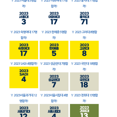
🏅
2023 서울대 3명합
🏅
2023 이화여대 17명
🏅
2023 홍익대 71명합
격!
합격!
격!
🏅
2023 숙명여대 17명
🏅
2023 한예종 5명합
🏅
2023 고려대 8명합
합격!
격!
격!
🏅
2023 SADI 4명합격!
🏅
2023 성균관대 7명합
🏅
2023 국민대 18명합
격!
격!
🏅
2023서울과기대 12
🏅
2023서울시립대 4명
🏅
2023 경희대 13명합
명합격!
합격!
격!