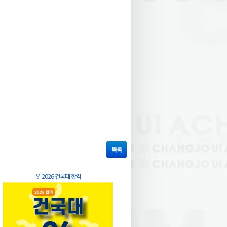
목록
🏅
2026 건국대 합격