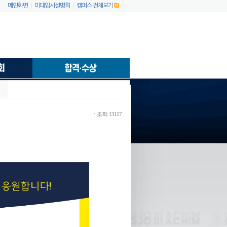
|
|
|
메인화면
미대입시설명회
캠퍼스 전체보기
ㆍ조회: 13117