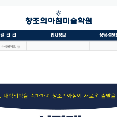
수상했어요
68