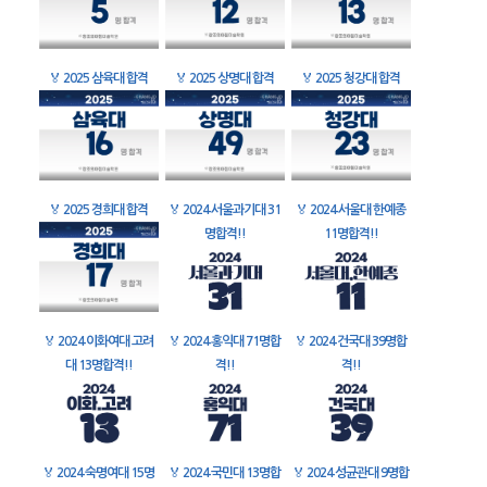
🏅
2025 삼육대 합격
🏅
2025 상명대 합격
🏅
2025 청강대 합격
🏅
2025 경희대 합격
🏅
2024 서울과기대 31
🏅
2024 서울대 한예종
명합격!!
11명합격!!
🏅
2024 이화여대 고려
🏅
2024 홍익대 71명합
🏅
2024 건국대 39명합
대 13명합격!!
격!!
격!!
🏅
2024 숙명여대 15명
🏅
2024 국민대 13명합
🏅
2024 성균관대 9명합