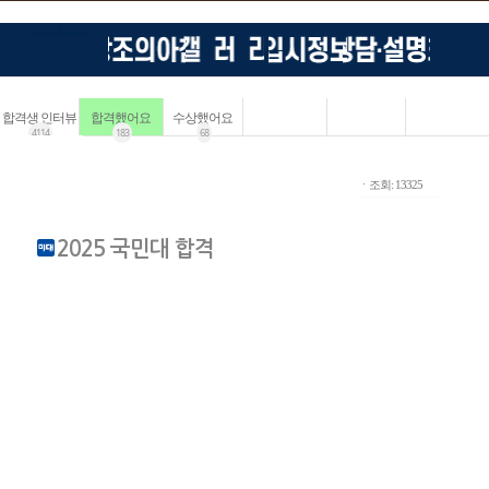
합격생 인터뷰
합격했어요
수상했어요
4114
183
68
ㆍ조회: 13325
2025 국민대 합격