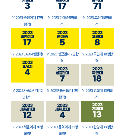
🏅
2023 숙명여대 17명
🏅
2023 한예종 5명합
🏅
2023 고려대 8명합
합격!
격!
격!
🏅
2023 SADI 4명합격!
🏅
2023 성균관대 7명합
🏅
2023 국민대 18명합
격!
격!
🏅
2023서울과기대 12
🏅
2023서울시립대 4명
🏅
2023 경희대 13명합
명합격!
합격!
격!
🏅
2023 서울여대 30명
🏅
2023 동덕여대 21명
🏅
2023 한양대 13명합
합격!
합격!
격!