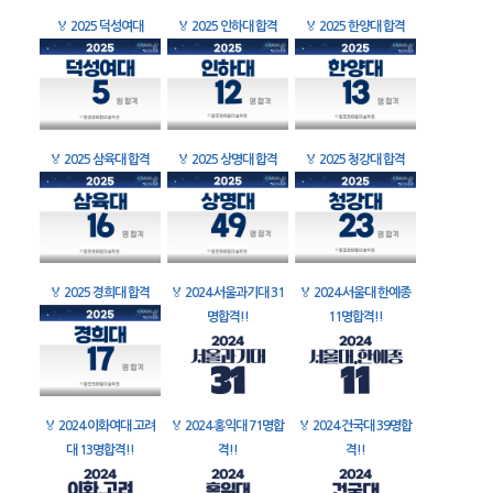
🏅
2025 덕성여대
🏅
2025 인하대 합격
🏅
2025 한양대 합격
🏅
2025 삼육대 합격
🏅
2025 상명대 합격
🏅
2025 청강대 합격
🏅
2025 경희대 합격
🏅
2024 서울과기대 31
🏅
2024 서울대 한예종
명합격!!
11명합격!!
🏅
2024 이화여대 고려
🏅
2024 홍익대 71명합
🏅
2024 건국대 39명합
대 13명합격!!
격!!
격!!