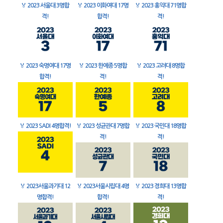
🏅
2023 서울대 3명합
🏅
2023 이화여대 17명
🏅
2023 홍익대 71명합
격!
합격!
격!
🏅
2023 숙명여대 17명
🏅
2023 한예종 5명합
🏅
2023 고려대 8명합
합격!
격!
격!
🏅
2023 SADI 4명합격!
🏅
2023 성균관대 7명합
🏅
2023 국민대 18명합
격!
격!
🏅
2023서울과기대 12
🏅
2023서울시립대 4명
🏅
2023 경희대 13명합
명합격!
합격!
격!