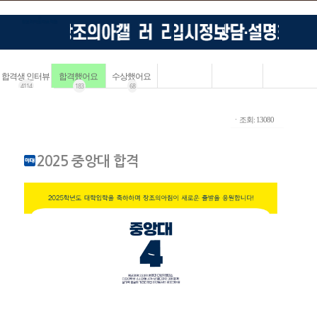
합격생 인터뷰
합격했어요
수상했어요
4114
183
68
ㆍ조회: 13080
2025 중앙대 합격