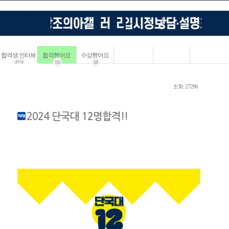
합격생 인터뷰
합격했어요
수상했어요
4114
183
68
ㆍ조회: 27296
2024 단국대 12명합격!!