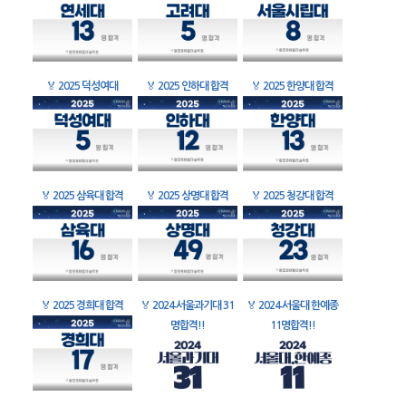
🏅
2025 덕성여대
🏅
2025 인하대 합격
🏅
2025 한양대 합격
🏅
2025 삼육대 합격
🏅
2025 상명대 합격
🏅
2025 청강대 합격
🏅
2025 경희대 합격
🏅
2024 서울과기대 31
🏅
2024 서울대 한예종
명합격!!
11명합격!!