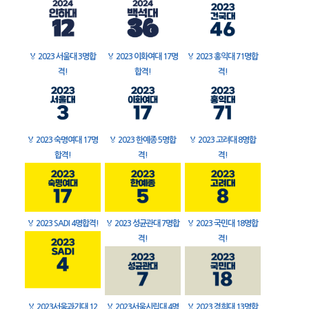
🏅
2023 서울대 3명합
🏅
2023 이화여대 17명
🏅
2023 홍익대 71명합
격!
합격!
격!
🏅
2023 숙명여대 17명
🏅
2023 한예종 5명합
🏅
2023 고려대 8명합
합격!
격!
격!
🏅
2023 SADI 4명합격!
🏅
2023 성균관대 7명합
🏅
2023 국민대 18명합
격!
격!
🏅
2023서울과기대 12
🏅
2023서울시립대 4명
🏅
2023 경희대 13명합