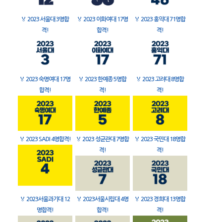
🏅
2023 서울대 3명합
🏅
2023 이화여대 17명
🏅
2023 홍익대 71명합
격!
합격!
격!
🏅
2023 숙명여대 17명
🏅
2023 한예종 5명합
🏅
2023 고려대 8명합
합격!
격!
격!
🏅
2023 SADI 4명합격!
🏅
2023 성균관대 7명합
🏅
2023 국민대 18명합
격!
격!
🏅
2023서울과기대 12
🏅
2023서울시립대 4명
🏅
2023 경희대 13명합
명합격!
합격!
격!