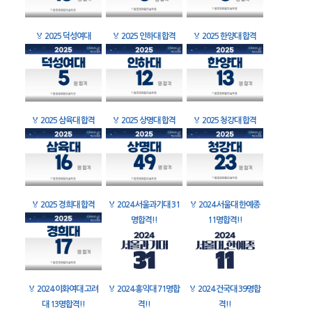
🏅
2025 덕성여대
🏅
2025 인하대 합격
🏅
2025 한양대 합격
🏅
2025 삼육대 합격
🏅
2025 상명대 합격
🏅
2025 청강대 합격
🏅
2025 경희대 합격
🏅
2024 서울과기대 31
🏅
2024 서울대 한예종
명합격!!
11명합격!!
🏅
2024 이화여대 고려
🏅
2024 홍익대 71명합
🏅
2024 건국대 39명합
대 13명합격!!
격!!
격!!