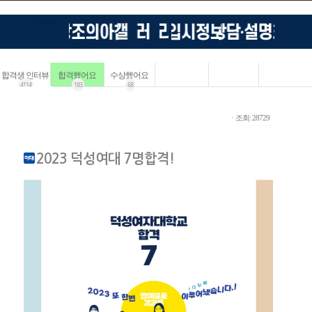
합격생 인터뷰
합격했어요
수상했어요
4114
183
68
ㆍ조회: 28729
2023 덕성여대 7명합격!