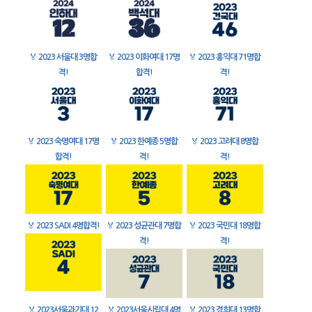
🏅
2023 서울대 3명합
🏅
2023 이화여대 17명
🏅
2023 홍익대 71명합
격!
합격!
격!
🏅
2023 숙명여대 17명
🏅
2023 한예종 5명합
🏅
2023 고려대 8명합
합격!
격!
격!
🏅
2023 SADI 4명합격!
🏅
2023 성균관대 7명합
🏅
2023 국민대 18명합
격!
격!
🏅
2023서울과기대 12
🏅
2023서울시립대 4명
🏅
2023 경희대 13명합